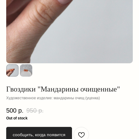
Гвоздики "Мандарины очищенные"
Художественное изделие: мандарины очищ (уценка)
смотрите
500
р.
950
р.
также
Out of stock
сообщить, когда появится