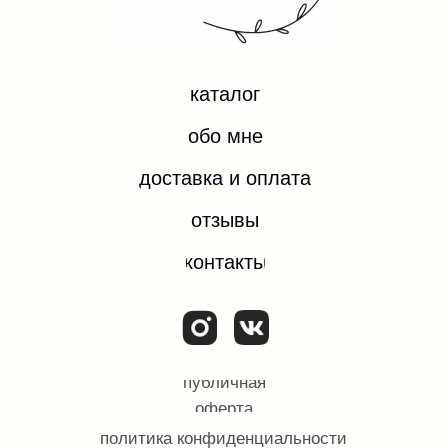
*Instagram — проект компании Meta Platforms Inc.,
деятельность которой запрещена на территории
РФ.
ИП ЕВДОКИМОВА ОЛЬГА ИГОРЕВНА
ИНН 532204074092
ОГРН/ОГРНИП 324784700374182
© Все права защищены.
2025