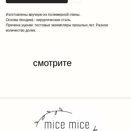
Изготовлены вручную из полимерной глины.
Основа гвоздика - хирургическая сталь.
Причина уценки: тестовые экземпляры прошлых лет. Разное
количество долек.
каталог
обо мне
доставка и оплата
отзывы
контакты
публичная
оферта
политика конфиденциальности
разработка сайта