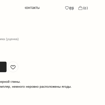
контакты
контакты
( )
( )
( )
( )
0
0
(0)
(0)
ика (уценка)
мерной глины.
емпляр, немного неровно расположены ягоды.