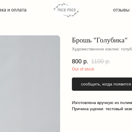
плата
плата
отзывы
отзывы
Брошь "Голубика"
Художественное изелие: голуб
800
р.
1100
р.
Out of stock
сообщить, когда появится
Изготовлена вручную из поли
Причина уценки: тестовый экз