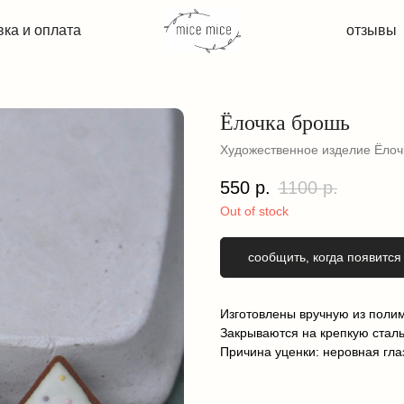
плата
плата
отзывы
отзывы
Ёлочка брошь
Художественное изделие Ёлоч
550
р.
1100
р.
Out of stock
сообщить, когда появится
Изготовлены вручную из поли
Закрываются на крепкую сталь
Причина уценки: неровная глаз