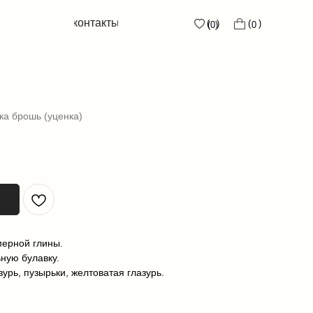
контакты
контакты
( )
( )
( )
( )
0
0
(0)
(0)
ка брошь (уценка)
мерной глины.
ную булавку.
урь, пузырьки, желтоватая глазурь.