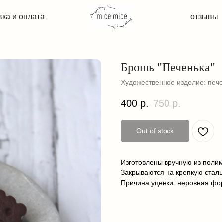
плата
плата
отзывы
отзывы
Брошь "Печенька"
Художественное изделие: пече
400
р.
750
р.
Out of stock
Изготовлены вручную из поли
Закрываются на крепкую сталь
Причина уценки: неровная фо