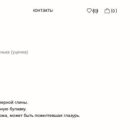
контакты
контакты
( )
( )
( )
( )
0
0
(0)
(0)
нька (уценка)
мерной глины.
ную булавку.
рма, может быть пожелтевшая глазурь.