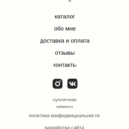
деятельность которой запрещена на территории
РФ.
ИП ЕВДОКИМОВА ОЛЬГА ИГОРЕВНА
ИНН 532204074092
ОГРН/ОГРНИП 324784700374182
© Все права защищены.
2025