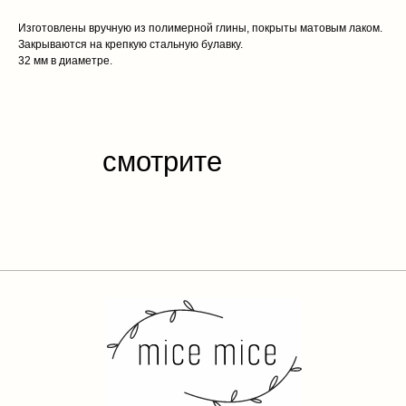
Изготовлены вручную из полимерной глины, покрыты матовым лаком.
Закрываются на крепкую стальную булавку.
32 мм в диаметре.
каталог
обо мне
доставка и оплата
отзывы
контакты
публичная
оферта
политика конфиденциальности
разработка сайта
*Instagram — проект компании Meta Platforms Inc.,