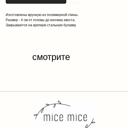
Изготовлены вручную из полимерной глины.
Размер - 4 см от головы до кончика хвоста.
Закрываются на крепкую стальную булавку.
каталог
обо мне
доставка и оплата
отзывы
контакты
публичная
оферта
политика конфиденциальности
разработка сайта