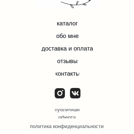
*Instagram — проект компании Meta Platforms Inc.,
деятельность которой запрещена на территории
РФ.
ИП ЕВДОКИМОВА ОЛЬГА ИГОРЕВНА
ИНН 532204074092
ОГРН/ОГРНИП 324784700374182
© Все права защищены.
2025