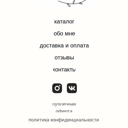
*Instagram — проект компании Meta Platforms Inc.,
деятельность которой запрещена на территории
РФ.
ИП ЕВДОКИМОВА ОЛЬГА ИГОРЕВНА
ИНН 532204074092
ОГРН/ОГРНИП 324784700374182
© Все права защищены.
2025