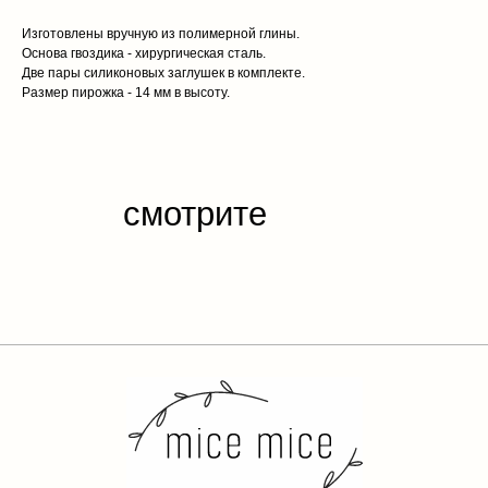
Изготовлены вручную из полимерной глины.
Основа гвоздика - хирургическая сталь.
Две пары силиконовых заглушек в комплекте.
Размер пирожка - 14 мм в высоту.
каталог
обо мне
доставка и оплата
отзывы
контакты
публичная
оферта
политика конфиденциальности
разработка сайта