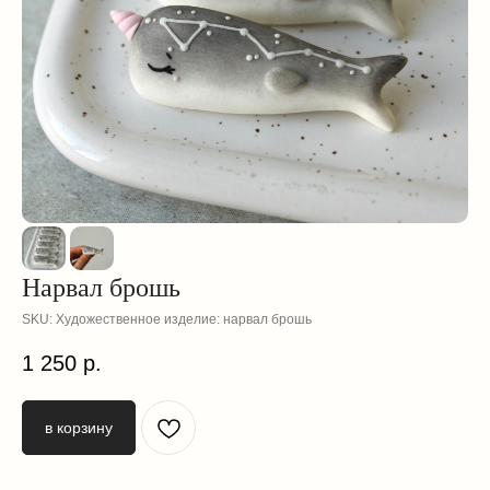
Нарвал брошь
SKU:
Художественное изделие: нарвал брошь
смотрите
1 250
р.
также
в корзину