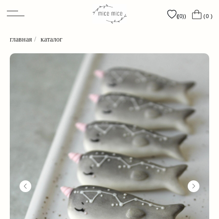
0
0
(0)
(0)
( )
( )
( )
( )
главная
/
каталог