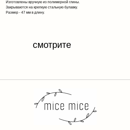
Изготовлены вручную из полимерной глины.
Закрываются на крепкую стальную булавку.
Размер - 47 мм в длину.
каталог
обо мне
доставка и оплата
отзывы
контакты
публичная
оферта
политика конфиденциальности
разработка сайта
*Instagram — проект компании Meta Platforms Inc.,
деятельность которой запрещена на территории