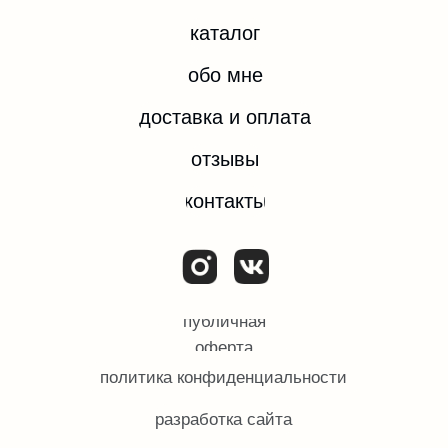
РФ.
ИП ЕВДОКИМОВА ОЛЬГА ИГОРЕВНА
ИНН 532204074092
ОГРН/ОГРНИП 324784700374182
© Все права защищены.
2025