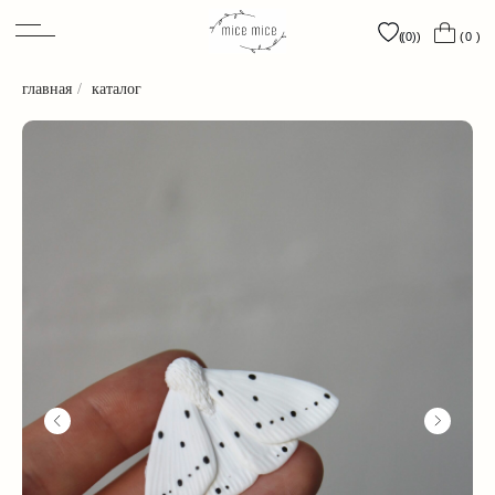
0
0
(0)
(0)
( )
( )
( )
( )
главная
/
каталог