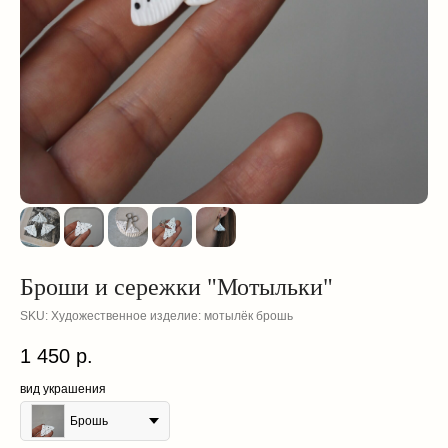
Броши и сережки "Мотыльки"
SKU:
Художественное изделие: мотылёк брошь
1 450
р.
вид украшения
смотрите
Брошь
также