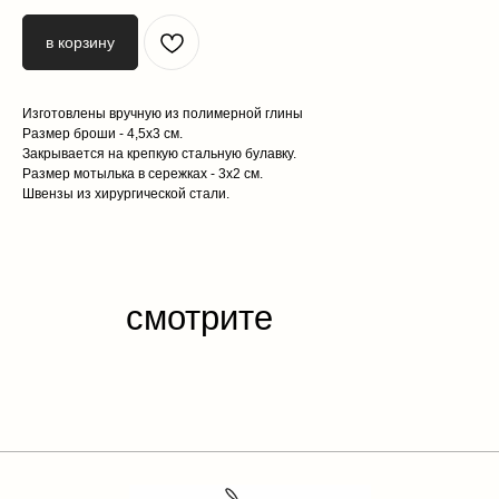
в корзину
Изготовлены вручную из полимерной глины
Размер броши - 4,5х3 см.
Закрывается на крепкую стальную булавку.
Размер мотылька в сережках - 3х2 см.
Швензы из хирургической стали.
каталог
обо мне
доставка и оплата
отзывы
контакты
публичная
оферта
политика конфиденциальности