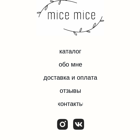
разработка сайта
*Instagram — проект компании Meta Platforms Inc.,
деятельность которой запрещена на территории
РФ.
ИП ЕВДОКИМОВА ОЛЬГА ИГОРЕВНА
ИНН 532204074092
ОГРН/ОГРНИП 324784700374182
© Все права защищены.
2025