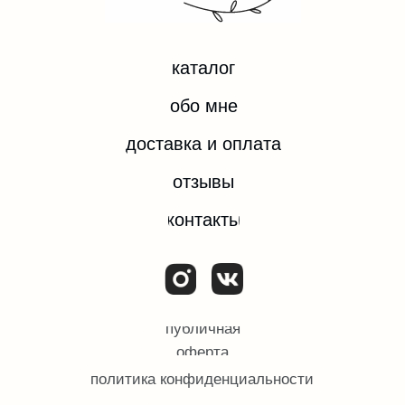
*Instagram — проект компании Meta Platforms Inc.,
деятельность которой запрещена на территории
РФ.
ИП ЕВДОКИМОВА ОЛЬГА ИГОРЕВНА
ИНН 532204074092
ОГРН/ОГРНИП 324784700374182
© Все права защищены.
2025