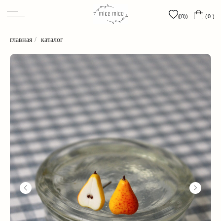
0
0
(0)
(0)
( )
( )
( )
( )
главная
/
каталог