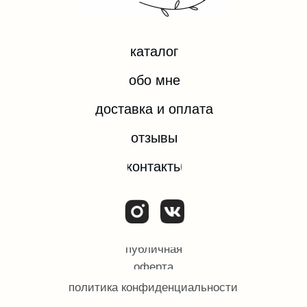
*Instagram — проект компании Meta Platforms Inc.,
деятельность которой запрещена на территории
РФ.
ИП ЕВДОКИМОВА ОЛЬГА ИГОРЕВНА
ИНН 532204074092
ОГРН/ОГРНИП 324784700374182
© Все права защищены.
2025