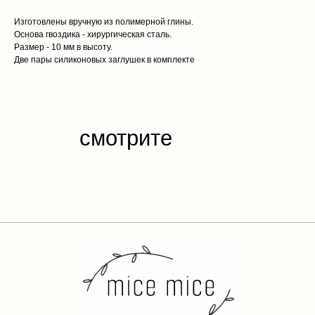
Изготовлены вручную из полимерной глины.
Основа гвоздика - хирургическая сталь.
Размер - 10 мм в высоту.
Две пары силиконовых заглушек в комплекте
каталог
обо мне
доставка и оплата
отзывы
контакты
публичная
оферта
политика конфиденциальности
разработка сайта