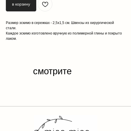
в корзину
Размер эскимо в сережках - 2,5х1,5 см. Швензы из хирургической
стали.
Каждое эскимо изготовлено вручную из полимерной глины и покрыто
лаком.
каталог
обо мне
доставка и оплата
отзывы
контакты
публичная
оферта
политика конфиденциальности
разработка сайта