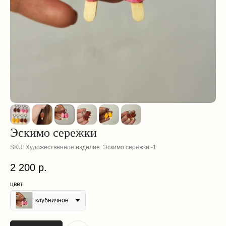
Эскимо сережки
SKU:
Художественное изделие: Эскимо сережки -1
2 200
р.
смотрите
цвет
также
клубничное