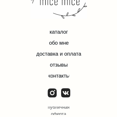
*Instagram — проект компании Meta Platforms Inc.,
деятельность которой запрещена на территории
РФ.
ИП ЕВДОКИМОВА ОЛЬГА ИГОРЕВНА
ИНН 532204074092
ОГРН/ОГРНИП 324784700374182
© Все права защищены.
2025